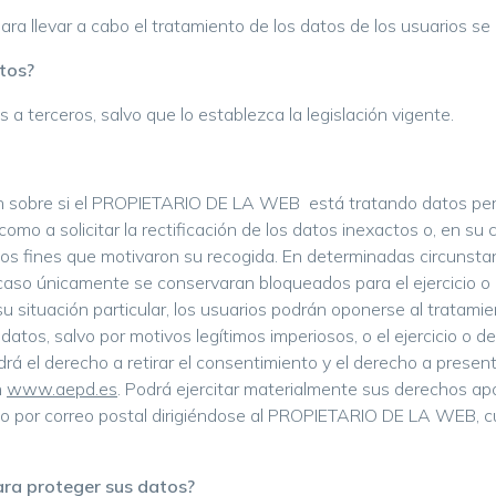
 llevar a cabo el tratamiento de los datos de los usuarios se 
tos?
a terceros, salvo que lo establezca la legislación vigente.
ón sobre si el PROPIETARIO DE LA WEB está tratando datos per
mo a solicitar la rectificación de los datos inexactos o, en su c
os fines que motivaron su recogida. En determinadas circunstancia
caso únicamente se conservaran bloqueados para el ejercicio o
u situación particular, los usuarios podrán oponerse al tratami
tos, salvo por motivos legítimos imperiosos, o el ejercicio o 
drá el derecho a retirar el consentimiento y el derecho a prese
n
www.aepd.es
. Podrá ejercitar materialmente sus derechos ap
il o por correo postal dirigiéndose al PROPIETARIO DE LA WEB, c
ra proteger sus datos?